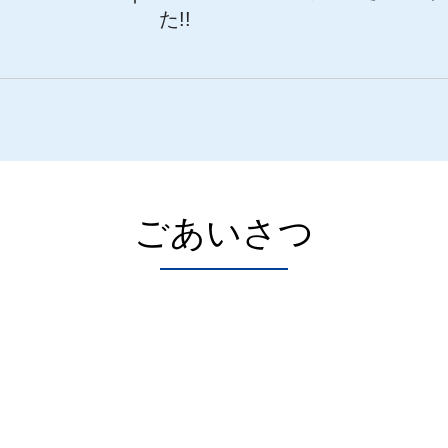
た!!
ごあいさつ
ou（トモコウ）のホームページをご覧いただき誠にありが
依頼を頂き苫小牧市内はじめ千歳・恵庭・室蘭近郊 で