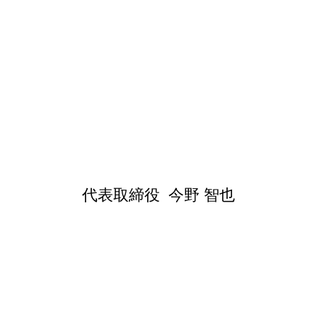
私共は約10年間大手解体会社様で解体業務を行ない、20
はなく我々は、丁寧な解体工事、作業を心がけ、ご依頼
ります。 「TomoKouに任せて良かった」その一言
代表取締役 今野 智也